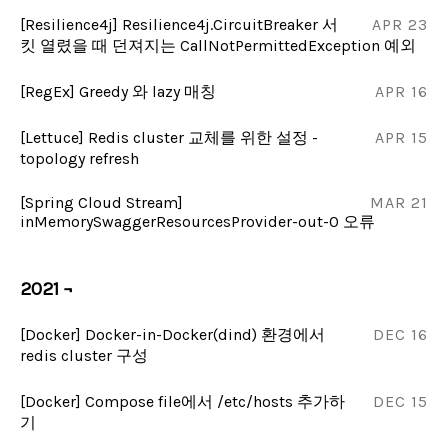
[Resilience4j] Resilience4j.CircuitBreaker 서
APR 23
킷 열렸을 때 던져지는 CallNotPermittedException 예외
[RegEx] Greedy 와 lazy 매칭
APR 16
[Lettuce] Redis cluster 교체를 위한 설정 -
APR 15
topology refresh
[Spring Cloud Stream]
MAR 21
inMemorySwaggerResourcesProvider-out-0 오류
2021 ¬
[Docker] Docker-in-Docker(dind) 환경에서
DEC 16
redis cluster 구성
[Docker] Compose file에서 /etc/hosts 추가하
DEC 15
기