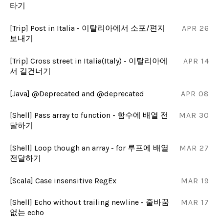
타기
[Trip] Post in Italia - 이탈리아에서 소포/편지
APR 26
보내기
[Trip] Cross street in Italia(Italy) - 이탈리아에
APR 14
서 길건너기
[Java] @Deprecated and @deprecated
APR 08
[Shell] Pass array to function - 함수에 배열 전
MAR 30
달하기
[Shell] Loop though an array - for 루프에 배열
MAR 27
전달하기
[Scala] Case insensitive RegEx
MAR 19
[Shell] Echo without trailing newline - 줄바꿈
MAR 17
없는 echo