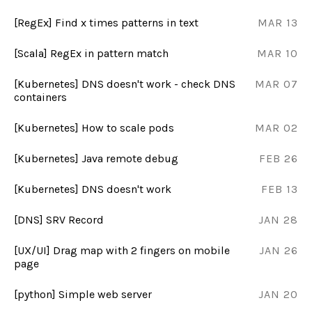
[RegEx] Find x times patterns in text
MAR 13
[Scala] RegEx in pattern match
MAR 10
[Kubernetes] DNS doesn't work - check DNS
MAR 07
containers
[Kubernetes] How to scale pods
MAR 02
[Kubernetes] Java remote debug
FEB 26
[Kubernetes] DNS doesn't work
FEB 13
[DNS] SRV Record
JAN 28
[UX/UI] Drag map with 2 fingers on mobile
JAN 26
page
[python] Simple web server
JAN 20