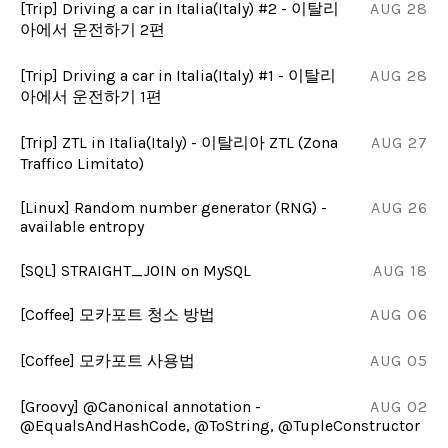
[Trip] Driving a car in Italia(Italy) #2 - 이탈리
AUG 28
아에서 운전하기 2편
[Trip] Driving a car in Italia(Italy) #1 - 이탈리
AUG 28
아에서 운전하기 1편
[Trip] ZTL in Italia(Italy) - 이탈리아 ZTL (Zona
AUG 27
Traffico Limitato)
[Linux] Random number generator (RNG) -
AUG 26
available entropy
[SQL] STRAIGHT_JOIN on MySQL
AUG 18
[Coffee] 모카포트 청소 방법
AUG 06
[Coffee] 모카포트 사용법
AUG 05
[Groovy] @Canonical annotation -
AUG 02
@EqualsAndHashCode, @ToString, @TupleConstructor