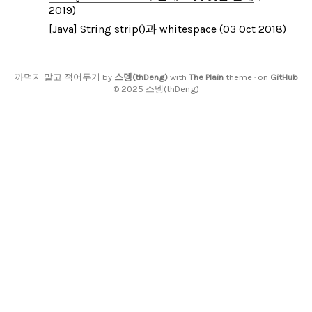
2019)
[Java] String strip()과 whitespace
(03 Oct 2018)
까먹지 말고 적어두기 by
스뎅(thDeng)
with
The Plain
theme · on
GitHub
© 2025 스뎅(thDeng)